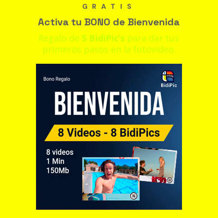
GRATIS
Activa tu BONO de Bienvenida
Regalo de
5 BidiPic’s
para dar tus
primeros pasos en la fotovideo.